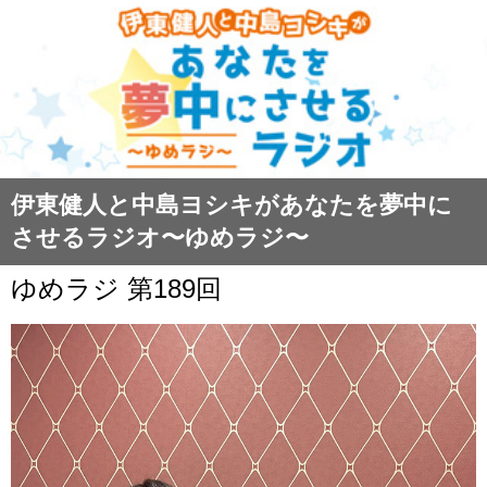
伊東健人と中島ヨシキがあなたを夢中に
させるラジオ〜ゆめラジ〜
ゆめラジ 第189回