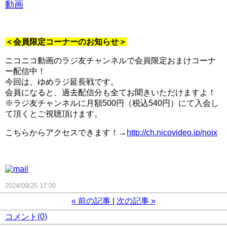
動画
＜会員限定コーナーのお知らせ＞
ニコニコ動画のラジ友チャンネルで会員限定おまけコーナ
ー配信中！
今回は、ゆめラジ延長戦です。
会員になると、過去配信分も全てお聞きいただけますよ！
※ラジ友チャンネルに月額500円（税込540円）にて入会し
て頂くとご視聴頂けます。
こちらからアクセスできます！→
http://ch.nicovideo.jp/noix
2024/09/25 17:00
«
前の記事
次の記事
»
コメント(0)