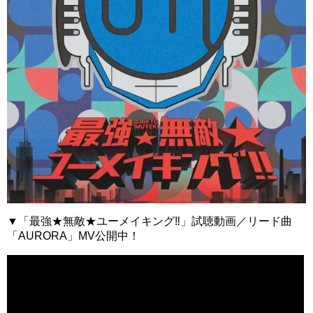
▼「最強★無敵★ユーメイキング‼」試聴動画／リード曲
「AURORA」MV公開中！