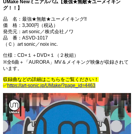
UMake Newミニアルバム【最強★無敵★ユーメイキン
グ！！】
品 名：最強★無敵★ユーメイキング‼
価 格：3,300円（税込）
発売元：art sonic／株式会社ノワ
品 番：ASVD-1017
（Ｃ）art sonic／noix inc.
仕様：CD×１＋DVD×１（２枚組）
※全6曲＋「AURORA」MV＆メイキング映像が収録されて
います。
収録曲などの詳細はこちらをご覧ください！
✅
https://art-sonic.jp/UMake/?page_id=4463