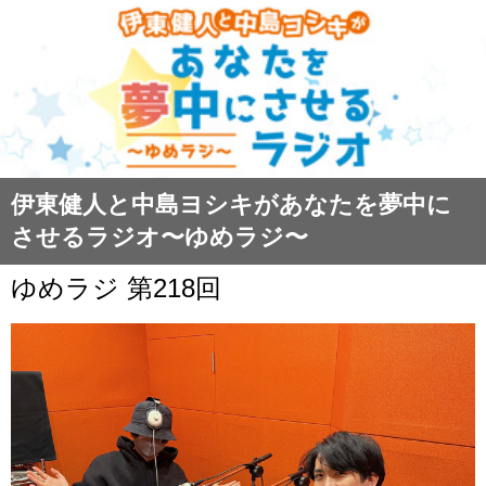
伊東健人と中島ヨシキがあなたを夢中に
させるラジオ〜ゆめラジ〜
ゆめラジ 第218回