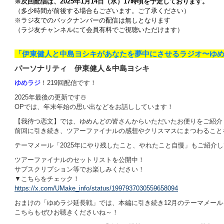
※次回配信は、2025年1
月14
日（水）17時頃を予定しております。
（多少時間が前後する場合もございます。ご了承ください）
※ラジ友でのバックナンバーの配信は無しとなります
（ラジ友チャンネルにて会員有料でご視聴いただけます）
「伊東健人と中島ヨシキがあなたを夢中にさせるラジオ〜ゆ
パーソナリティ 伊東健人＆中島ヨシキ
ゆめラジ
！219回配信です！
2025年最後の更新です☃️
OPでは、年末年始の思い出などをお話ししています！
【我待つ恋文】では、ゆめんどの皆さんからいただいたお便りをご紹介
前回に引き続き、ツアーファイナルの感想やクリスマスにまつわること
テーマメール「2025年にやり残したこと、やれたこと自慢」もご紹介
ツアーファイナルのセットリストを公開中！
サブスクリプション等でお楽しみください！
▼こちらをチェック！
https://x.com/UMake_info/status/1997937030559658094
おまけの「ゆめラジ延長戦」では、本編に引き続き12月のテーマメール
こちらもぜひお聴きくださいね～！