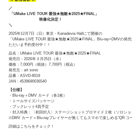
／
「UMake LIVE TOUR 最強★無敵★2025★FINAL」
映像化決定！
＼
2025年12月7日（日）東京・Kanadevia Hallにて開催の
「UMake LIVE TOUR 最強★無敵★2025★FINAL」Blu-ray+DMVの
ただいま予約受付中！！
品名：UMake LIVE TOUR 最強★無敵★2025★FINAL
発売日：2026年３月25日（水）
価格：7,000円（税抜）7,700円（税込）
発売元：art sonic
品番：ASVD-8019
JAN：4539690036540
【仕様】
・Blu-ray＋DMV カード（各1枚）
・トールサイズパッケージ
・ブックレット4頁予定
・封入特典：〈初回封入〉ステージショットブロマイド２枚（ソロショ
※DMV カード＝Blu-rayプレイヤーが無くてもスマホで楽しめる“QR コ
詳細はこちらをチェック！