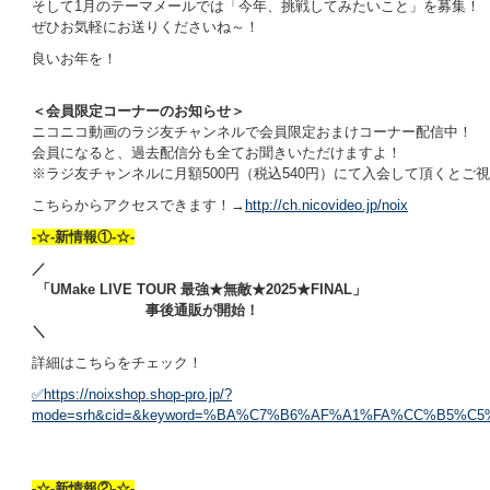
そして1月のテーマメールでは「今年、挑戦してみたいこと」を募集！
ぜひお気軽にお送りくださいね～！
良いお年を！
＜会員限定コーナーのお知らせ＞
ニコニコ動画のラジ友チャンネルで会員限定おまけコーナー配信中！
会員になると、過去配信分も全てお聞きいただけますよ！
※ラジ友チャンネルに月額500円（税込540円）にて入会して頂くとご
こちらからアクセスできます！→
http://ch.nicovideo.jp/noix
-☆-新情報①-☆-
／
「UMake LIVE TOUR 最強★無敵★2025★FINAL」
事後通販が開始！
＼
詳細はこちらをチェック！
✅
https://noixshop.shop-pro.jp/?
mode=srh&cid=&keyword=%BA%C7%B6%AF%A1%FA%CC%B5%C5
-☆-新情報②-☆-