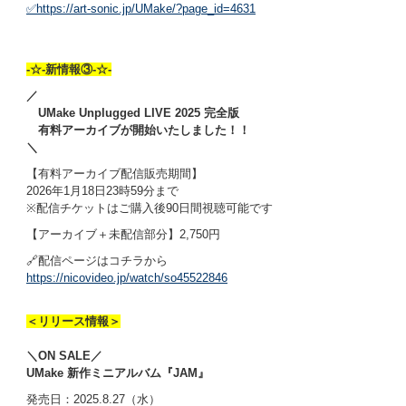
✅https://art-sonic.jp/UMake/?page_id=4631
-☆-新情報③
-☆-
／
UMake Unplugged LIVE 2025 完全版
有料アーカイブが開始いたしました！！
＼
【有料アーカイブ配信販売期間】
2026年1月18日23時59分まで
※配信チケットはご購入後90日間視聴可能です
【アーカイブ＋未配信部分】2,750円
🔗配信ページはコチラから
https://nicovideo.jp/watch/so45522846
＜リリース情報＞
＼ON SALE／
UMake 新作ミニアルバム『JAM』
発売日：2025.8.27（水）