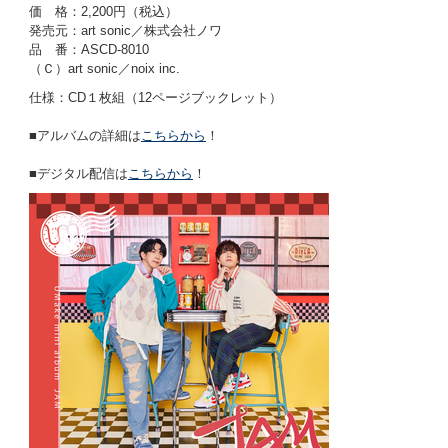
価 格：2,200円（税込）
発売元：art sonic／株式会社ノワ
品 番：ASCD-8010
（Ｃ）art sonic／noix inc.
仕様：CD１枚組（12ページブックレット）
■アルバムの詳細は
こちらから
！
■デジタル配信は
こちらから
！